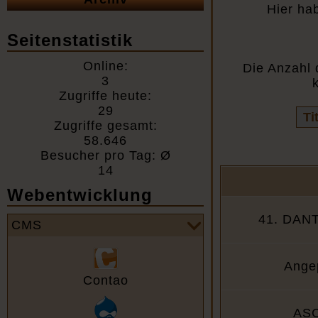
Hier ha
Seitenstatistik
Online:
Die Anzahl 
3
Zugriffe heute:
29
Vo
Zugriffe gesamt:
Fel
58.646
Besucher pro Tag: Ø
14
Webentwicklung
41. DANT
CMS
Ange
Contao
ASC