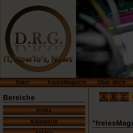
Navigation
Start
freiesMagazin
Über Mich
überspringen
Navigation
Bereiche
A
B
C
überspringe
Navigation
Index
überspringen
Kategorie
"freiesMag
Archiv