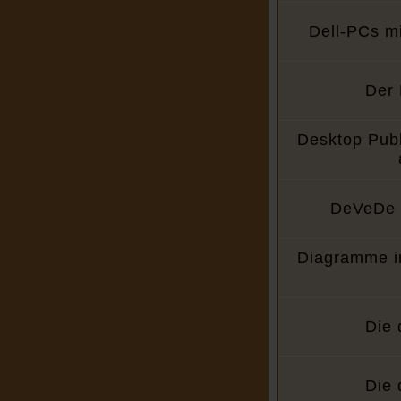
Dell-PCs m
Der
Desktop Publ
DeVeDe 
Diagramme in
Die 
Die 