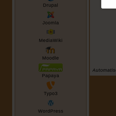
Drupal
Joomla
MediaWiki
Moodle
Automatis
Papaya
Typo3
WordPress