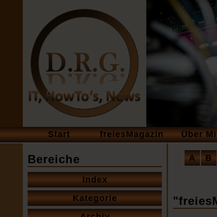
Navigation
Start
freiesMagazin
Über M
überspringen
Naviga
Bereiche
A
B
übersp
Navigation
Index
überspringen
Kategorie
"freies
Archiv