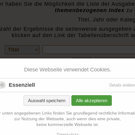
er haben Sie die Möglichkeit die Liste der Ausgab
themenbezogenen Index
zu 
Titel, Jahr oder Kateg
zahl der Ergebnisse die seitenweise ausgegeben 
klicken auf den Link der Tabellenüberschrift a
Vorhandene
Suchbegriffe
Felder
Ergebnisse
Ergebnisse pro
pro
Diese Webseite verwendet Cookies.
Seite
Titel
Monat
Jahr
Se
Essenziell
Details einble
Editorial (Juni 2016)
6
2016
Auswahl speichern
Alle akzeptieren
Vortasten mit Emacs-Lisp
7
2016
1
r unten angegebenen Links finden Sie grundlegend rechtliche Informat
zur Nutzung der Webseite, auch wenn dies eine private,
keine kommerzielle Webseite ist.
Editorial (Juli 2016)
7
2016
Datenschutz