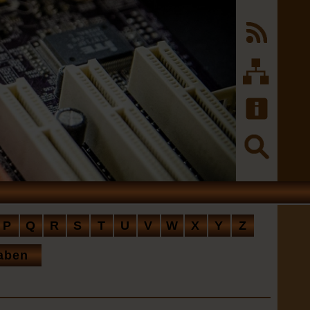
P
Q
R
S
T
U
V
W
X
Y
Z
aben