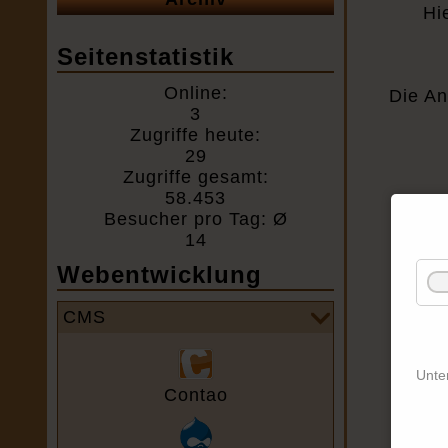
Hi
Seitenstatistik
Online:
Die An
3
Zugriffe heute:
29
Zugriffe gesamt:
58.453
Besucher pro Tag: Ø
14
Webentwicklung
CMS
Unte
Contao