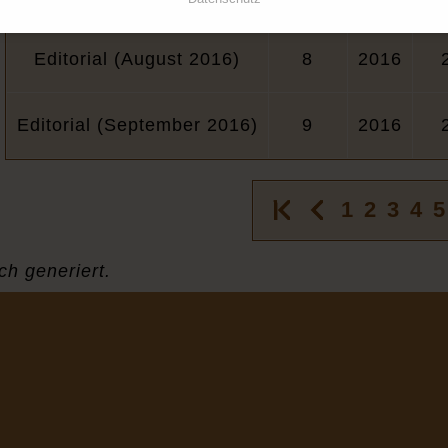
Editorial (August 2016)
8
2016
Editorial (September 2016)
9
2016
1
2
3
4
5
ch generiert.