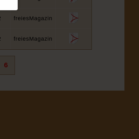
2
freiesMagazin
2
freiesMagazin
6