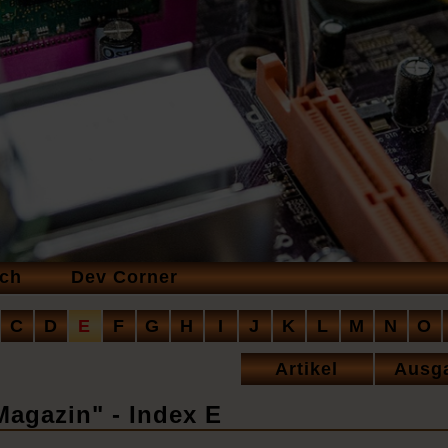
ich
Dev Corner
tion
C
D
E
F
G
H
I
J
K
L
M
N
O
ringen
Navigation
Artikel
Ausg
überspringen
Magazin" - Index E