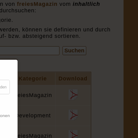
en von
freiesMagazin
vom
inhaltlich
durchsuchen:
orie.
werden, können sie definieren und durch
uf- bzw. absteigend sortieren.
Suchen
 Seite
ite
Kategorie
Download
nden
2
freiesMagazin
6
Development
ionen
2
freiesMagazin