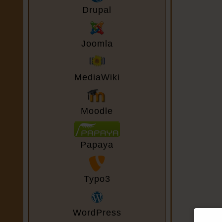
Drupal
Joomla
MediaWiki
Moodle
Papaya
Typo3
WordPress