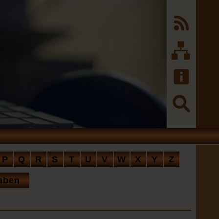
P
Q
R
S
T
U
V
W
X
Y
Z
aben