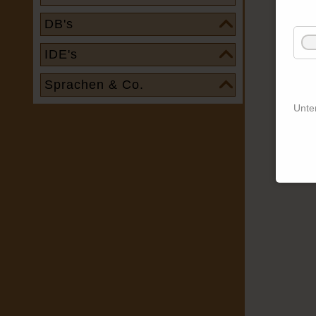
DB's
IDE's
Sprachen & Co.
Unte