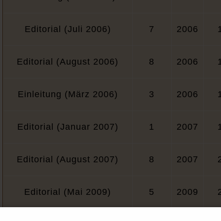
Editorial (Juli 2006)
7
2006
Editorial (August 2006)
8
2006
Einleitung (März 2006)
3
2006
Editorial (Januar 2007)
1
2007
Editorial (August 2007)
8
2007
Editorial (Mai 2009)
5
2009