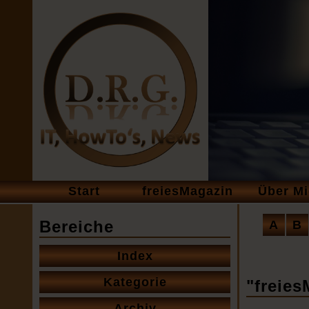
Navigation
Start
freiesMagazin
Über M
überspringen
Naviga
Bereiche
A
B
übersp
Navigation
Index
überspringen
Kategorie
"freies
Archiv