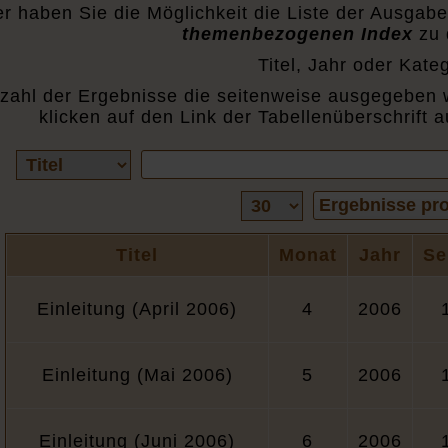
er haben Sie die Möglichkeit die Liste der Ausgab
themenbezogenen Index
zu 
Titel, Jahr oder Kateg
zahl der Ergebnisse die seitenweise ausgegeben 
klicken auf den Link der Tabellenüberschrift a
Vorhandene
Suchbegriffe
Felder
Ergebnisse
Ergebnisse pro
pro
Seite
Titel
Monat
Jahr
Se
Einleitung (April 2006)
4
2006
Einleitung (Mai 2006)
5
2006
Einleitung (Juni 2006)
6
2006