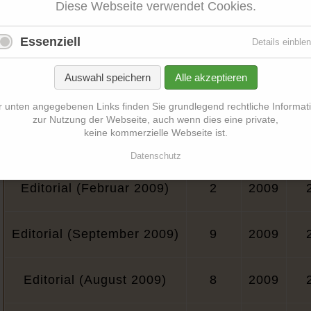
Editorial (September 2007)
9
2007
Diese Webseite verwendet Cookies.
Essenziell
Details einble
Editorial (Oktober 2007)
10
2007
Auswahl speichern
Alle akzeptieren
Editorial (November 2007)
11
2007
r unten angegebenen Links finden Sie grundlegend rechtliche Informat
zur Nutzung der Webseite, auch wenn dies eine private,
keine kommerzielle Webseite ist.
Editorial (Dezember 2007)
12
2007
Datenschutz
Editorial (Februar 2009)
2
2009
Editorial (September 2009)
9
2009
Editorial (August 2009)
8
2009