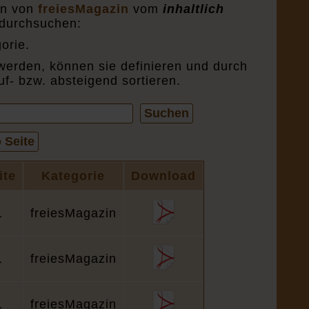
en von
freiesMagazin
vom
inhaltlich
durchsuchen:
orie.
werden, können sie definieren und durch
uf- bzw. absteigend sortieren.
Suchen
 Seite
ite
Kategorie
Download
1
freiesMagazin
1
freiesMagazin
1
freiesMagazin