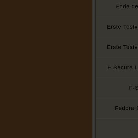
Ende de
Erste Test
Erste Test
F-Secure L
F-S
Fedora 1