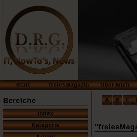
Navigation
Start
freiesMagazin
Über Mich
überspringen
Navigation
Bereiche
A
B
C
überspringe
Navigation
Index
überspringen
Kategorie
"freiesMaga
Archiv