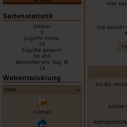
Hier ha
Seitenstatistik
Online:
Die Anzahl 
3
Zugriffe heute:
29
Vo
Zugriffe gesamt:
Fel
58.453
Besucher pro Tag: Ø
14
Webentwicklung
64-Bit-Versi
CMS
Adobe ö
Contao
Alphabetische