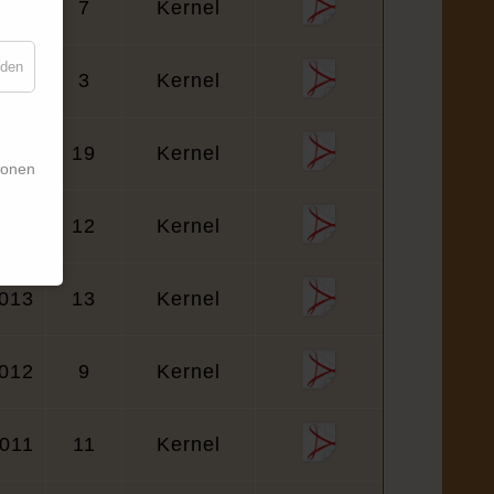
009
7
Kernel
nden
014
3
Kernel
015
19
Kernel
ionen
016
12
Kernel
013
13
Kernel
012
9
Kernel
011
11
Kernel