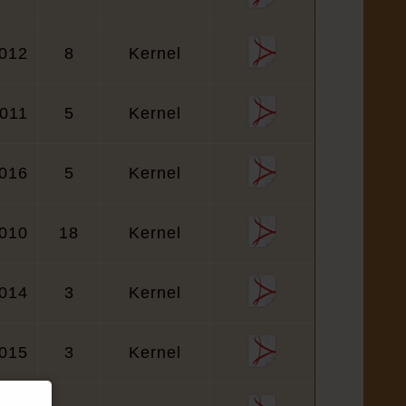
012
8
Kernel
011
5
Kernel
016
5
Kernel
010
18
Kernel
014
3
Kernel
015
3
Kernel