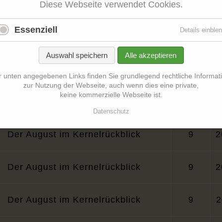
Der August im Kernel-Rückblick
9
2
Diese Webseite verwendet Cookies.
Essenziell
Details einble
Der August im Kernelrückblick
9
2
Auswahl speichern
Alle akzeptieren
Der August im Kernelrückblick
9
2
r unten angegebenen Links finden Sie grundlegend rechtliche Informat
zur Nutzung der Webseite, auch wenn dies eine private,
keine kommerzielle Webseite ist.
Der August im Kernelrückblick
9
2
Datenschutz
Der August im Kernelrückblick
9
2
Der August im Kernelrückblick
9
2
Der August im Kernelrückblick
9
2