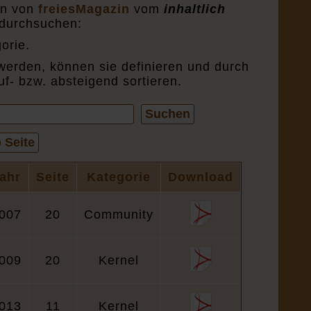
en von
freiesMagazin
vom
inhaltlich
durchsuchen:
orie.
werden, können sie definieren und durch
uf- bzw. absteigend sortieren.
Suchen
 Seite
ahr
Seite
Kategorie
Download
007
20
Community
009
20
Kernel
013
11
Kernel