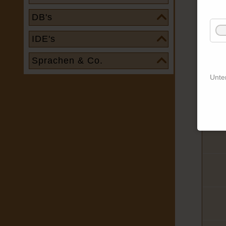
DB's
IDE's
Sprachen & Co.
Unte