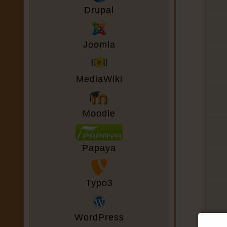
Drupal
Joomla
MediaWiki
Moodle
Papaya
Typo3
WordPress