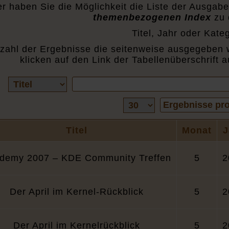
er haben Sie die Möglichkeit die Liste der Ausgab
themenbezogenen Index
zu 
Titel, Jahr oder Kateg
zahl der Ergebnisse die seitenweise ausgegeben 
klicken auf den Link der Tabellenüberschrift a
Vorhandene
Suchbegriffe
Felder
Ergebnisse
Ergebnisse pro
pro
Seite
Titel
Monat
J
demy 2007 – KDE Community Treffen
5
2
Der April im Kernel-Rückblick
5
2
Der April im Kernelrückblick
5
2