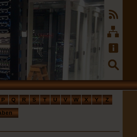
P
Q
R
S
T
U
V
W
X
Y
Z
aben