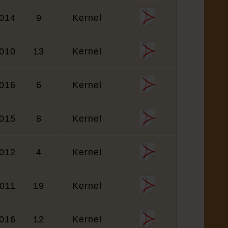
014
9
Kernel
010
13
Kernel
016
6
Kernel
015
8
Kernel
012
4
Kernel
011
19
Kernel
016
12
Kernel