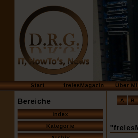
Navigation
Start
freiesMagazin
Über M
überspringen
Naviga
Bereiche
A
B
übersp
Navigation
Index
überspringen
Kategorie
"freies
Archiv