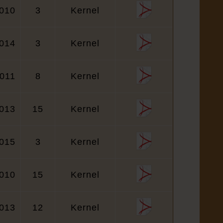
010
3
Kernel
014
3
Kernel
011
8
Kernel
013
15
Kernel
015
3
Kernel
010
15
Kernel
013
12
Kernel