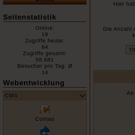
Hier ha
Seitenstatistik
Online:
Die Anzahl 
19
Zugriffe heute:
64
Vo
Zugriffe gesamt:
Fel
58.681
Besucher pro Tag: Ø
14
Webentwicklung
Ab 
CMS
Contao