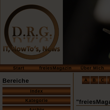
Navigation
Start
freiesMagazin
Über Mich
überspringen
Navigation
Bereiche
A
B
C
überspringe
Navigation
Index
überspringen
Kategorie
"freiesMaga
Archiv