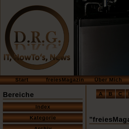
Navigation
Start
freiesMagazin
Über Mich
überspringen
Navigation
Bereiche
A
B
C
überspringe
Navigation
Index
überspringen
Kategorie
"freiesMag
Archiv