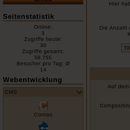
Hier ha
Seitenstatistik
Online:
Die Anzahl 
3
Zugriffe heute:
30
Vo
Zugriffe gesamt:
Fel
58.755
Besucher pro Tag: Ø
14
Webentwicklung
Auf dem 
CMS
Compositin
Contao