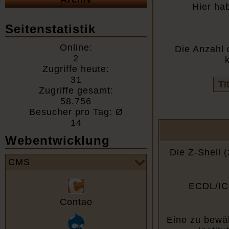
Hier ha
Seitenstatistik
Online:
Die Anzahl 
2
Zugriffe heute:
31
Vo
Zugriffe gesamt:
Fel
58.756
Besucher pro Tag: Ø
14
Webentwicklung
Die Z-Shell (
CMS
ECDL/ICD
Contao
Eine zu bewäl