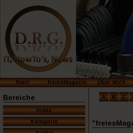
Navigation
Start
freiesMagazin
Über Mich
überspringen
Navigation
Bereiche
A
B
C
überspringe
Navigation
Index
überspringen
Kategorie
"freiesMaga
Archiv