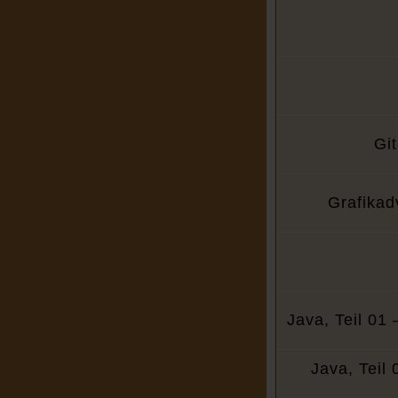
Git
Grafikad
Java, Teil 01
Java, Teil