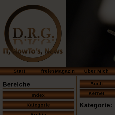
Navigation
Start
freiesMagazin
Über Mich
überspringen
Navigation
Bereiche
Buch
überspringen
Navigation
Kernel
Index
überspringen
Kategorie:
Kategorie
Archiv