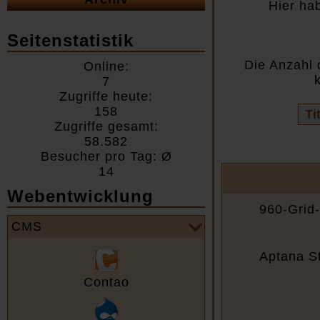
Hier ha
Seitenstatistik
Die Anzahl 
Online:
7
Zugriffe heute:
Vo
158
Fel
Zugriffe gesamt:
58.582
Besucher pro Tag: Ø
14
Webentwicklung
960-Grid-
CMS
Aptana St
Contao