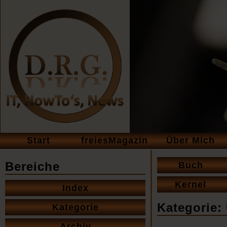
Navigation
Start
freiesMagazin
Über Mich
überspringen
Navigation
Bereiche
Buch
überspringen
Navigation
Kernel
Index
überspringen
Kategorie:
Kategorie
Archiv