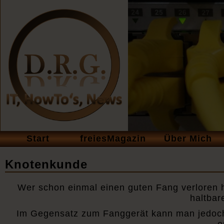
Navigation
Start
freiesMagazin
Über Mich
überspringen
Knotenkunde
Wer schon einmal einen guten Fang verloren ha
haltbar
Im Gegensatz zum Fanggerät kann man jedoch 